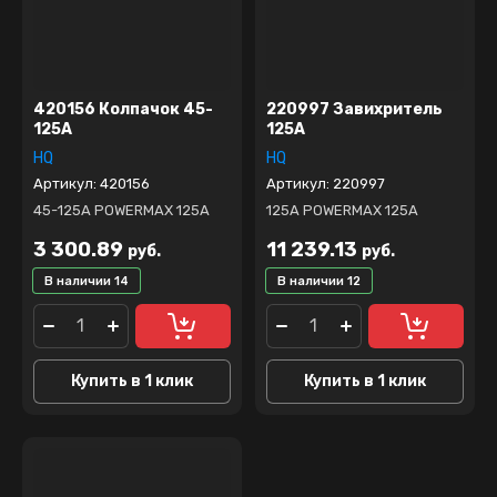
420156 Колпачок 45-
220997 Завихритель
125А
125А
HQ
HQ
Артикул:
420156
Артикул:
220997
45-125А POWERMAX 125A
125А POWERMAX 125A
3 300.89
11 239.13
руб.
руб.
В наличии
14
В наличии
12
Купить в 1 клик
Купить в 1 клик